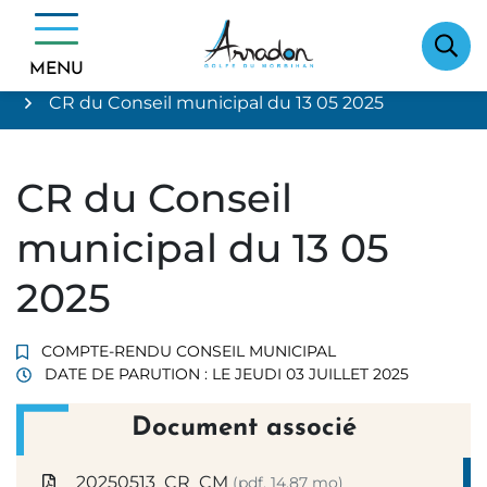
Gestion des traceurs
Aller
Vie municipale
Conseil municipal
au
Délibérations et procès verbaux
contenu
MENU
Compte-rendu Conseil Municipal
CR du Conseil municipal du 13 05 2025
CR du Conseil
municipal du 13 05
2025
COMPTE-RENDU CONSEIL MUNICIPAL
DATE DE PARUTION : LE
JEUDI 03 JUILLET 2025
Document associé
20250513_CR_CM
(pdf, 14,87 mo)