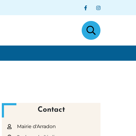
Lien vers le compt
Lien vers le c
Contact
Mairie d'Arradon