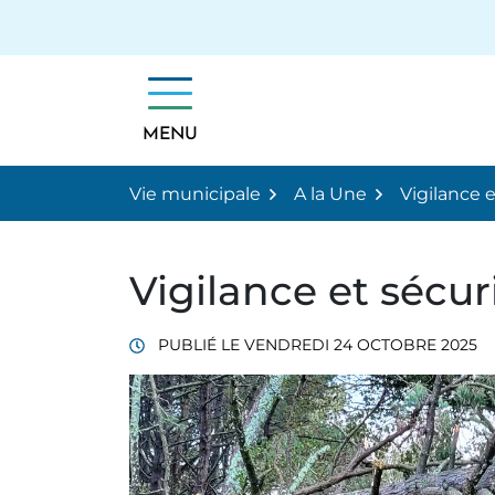
Gestion des traceurs
Aller
au
contenu
MENU
Vie municipale
A la Une
Vigilance e
Vigilance et sécuri
PUBLIÉ LE
VENDREDI 24 OCTOBRE 2025