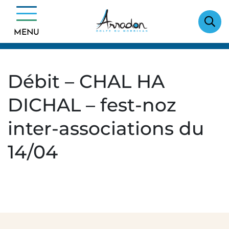
Gestion des traceurs
Aller
Arrêtés débit de boisson
au
Débit – CHAL HA DICHAL – fest-noz inter-
contenu
MENU
associations du 14/04
Débit – CHAL HA
DICHAL – fest-noz
inter-associations du
14/04