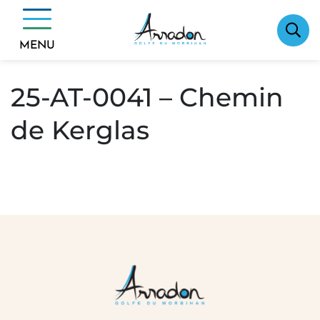
Gestion des traceurs
Aller
Arrêtés de voirie/stationnement
au
25-AT-0041 – Chemin de Kerglas
contenu
MENU
25-AT-0041 – Chemin
de Kerglas