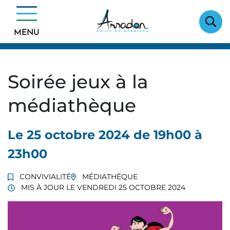
Gestion des traceurs
Aller
Sport / Culture / Vie associative
Sortir
au
En ce moment
Convivialité
contenu
MENU
Soirée jeux à la médiathèque
Soirée jeux à la
médiathèque
Le
25
octobre
2024
de 19h00 à
23h00
CONVIVIALITÉ
MÉDIATHÈQUE
MIS À JOUR LE
VENDREDI 25 OCTOBRE 2024